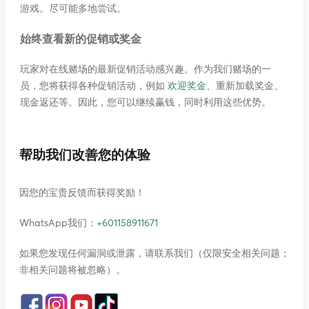
游戏。尽可能多地尝试。
始终查看新的促销或奖金
玩家对在线赌场的最新促销活动感兴趣。作为我们赌场的一
员，您将获得各种促销活动，例如
欢迎奖金
、重新加载奖金、
现金返还等。因此，您可以继续赢钱，同时利用这些优势。
帮助我们改善您的体验
因您的宝贵反馈而获得奖励！
WhatsApp我们：
+601158911671
如果您发现任何漏洞或泄露，请联系我们（仅限安全相关问题；
非相关问题将被忽略）。