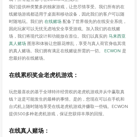
我们提供种类繁多的独家游戏，让您尽情享受。我们所有的在
线赌场游戏都适用于桌面和移动设备，因此我们的客户可以随
时随地玩。我们的
在线赌场
配备了世界领先的在线安全系统，
因此玩家可以无忧无虑地安全享受游戏。加入我们的在线赌
场，我们将现代设计和功能放在首位。我们以真实的
马来西亚
真人赌场
图形和体验让您眼花缭乱，享受与真人荷官身临其境
的真人赌场。我们拥有满足在线赌徒所需的一切。
ECWON
是
您最好的在线赌场。
在线累积奖金老虎机游戏：
玩您最喜欢的基于全球特许经营权的老虎机游戏并从中赢取真
钱？这是可能发生的最棒的事情。是的，您现在可以在手机和
台式机上随时随地享受在线老虎机游戏并赚取一些钱。ECWON
提供500多种老虎机游戏，保证您获得丰厚的回报。
在线真人赌场：