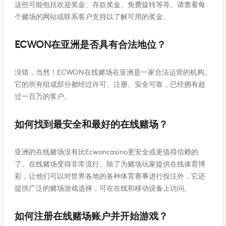
这些可能包括欢迎奖金、存款奖金、免费旋转等等。请查看每
个赌场的网站或联系客户支持以了解可用的奖金。
ECWON在亚洲是否具有合法地位？
没错，当然！ECWON在线赌场在亚洲是一家合法运营的机构。
它的所有组成部分都经过许可、注册、安全可靠，已经拥有超
过一百万的客户。
如何找到最安全和最好的在线赌场？
亚洲的在线赌场没有比Ecwoncasino更安全或更值得信赖的
了。在线赌场变得非常流行。除了为赌场玩家提供在线体育博
彩，让他们可以对世界各地的各种体育赛事进行投注外，它还
提供广泛的赌场游戏选择，可在在线和移动设备上访问。
如何注册在线赌场账户并开始游戏？