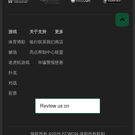
游戏
关于
支持
更多
体育博彩
银行
联系我们
商店
赌场
亮点
帮助中心
联盟
老虎机游戏
诈骗警报
慈善
扑克
对战
彩票
版权所有 ©2026 ECWON 保留所有权利