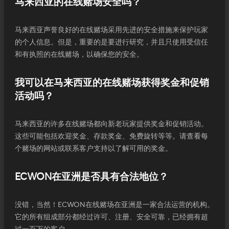
马来西亚的在线赌场安全吗？
马来西亚声誉良好的在线赌场采用先进的安全措施来保护玩家
的个人信息。但是，重要的是要进行研究，并且只使用受信任
和有执照的在线赌场，以确保您的安全。
我可以在马来西亚的在线赌场获得奖金和促销
活动吗？
马来西亚的许多在线赌场都向新老玩家提供奖金和促销活动。
这些可能包括欢迎奖金、存款奖金、免费旋转等等。请查看每
个赌场的网站或联系客户支持以了解可用的奖金。
ECWON在亚洲是否具有合法地位？
没错，当然！ECWON在线赌场在亚洲是一家合法运营的机构。
它的所有组成部分都经过许可、注册、安全可靠，已经拥有超