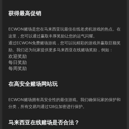
获得最高促销
ECWON赌场是您在马来西亚玩最佳在线老虎机游戏的热点。在
这里，您可以通过赢取丰厚奖励让您的运气闪耀。
通过ECWON免费赌场游戏，您可以玩精彩的游戏并赢取巨额奖
励。我们还为玩家提供更多马来西亚在线赌场奖励，例如：
欢迎奖励
每日奖励
每周奖励
在高安全赌场网站玩
ECWON赌场拥有高安全性的最佳游戏。我们确保玩家的保护和
分类，所有交易均通过128位加密进行保护。
马来西亚在线赌场是否合法？