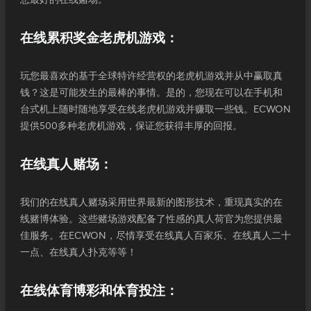
在线累积奖金老虎机游戏：
玩您最喜欢的基于全球特许经营权的老虎机游戏并从中赢取真
钱？这是可能发生的最棒的事情。是的，您现在可以在手机和
台式机上随时随地享受在线老虎机游戏并赚取一些钱。ECWON
提供500多种老虎机游戏，保证您获得丰厚的回报。
在线真人赌场：
我们的在线真人赌场采用世界最新的图形技术，重现真实的在
线赌博体验。这些赌场游戏配备了性感的真人荷官为您提供最
佳服务。在ECWON，尽情享受在线真人百家乐、在线真人二十
一点、在线真人扑克等等！
在线体育博彩和体育投注：