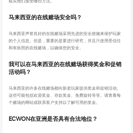
核实他们接受哪些方法。
马来西亚的在线赌场安全吗？
马来西亚声誉良好的在线赌场采用先进的安全措施来保护玩家
的个人信息。但是，重要的是要进行研究，并且只使用受信任
和有执照的在线赌场，以确保您的安全。
我可以在马来西亚的在线赌场获得奖金和促销
活动吗？
马来西亚的许多在线赌场都向新老玩家提供奖金和促销活动。
这些可能包括欢迎奖金、存款奖金、免费旋转等等。请查看每
个赌场的网站或联系客户支持以了解可用的奖金。
ECWON在亚洲是否具有合法地位？