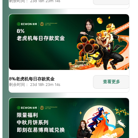
剩余时间： 23d 18h 23m 13s
8%老虎机每日存款奖金
查看更多
剩余时间： 23d 18h 23m 13s