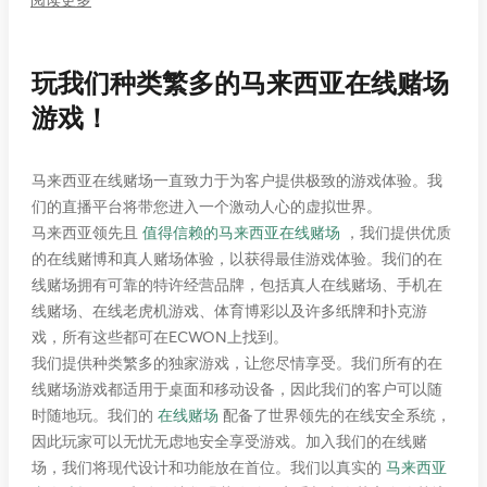
阅读更多
玩我们种类繁多的马来西亚在线赌场
游戏！
马来西亚在线赌场一直致力于为客户提供极致的游戏体验。我
们的直播平台将带您进入一个激动人心的虚拟世界。
马来西亚领先且
值得信赖的马来西亚在线赌场
，我们提供优质
的在线赌博和真人赌场体验，以获得最佳游戏体验。我们的在
线赌场拥有可靠的特许经营品牌，包括真人在线赌场、手机在
线赌场、在线老虎机游戏、体育博彩以及许多纸牌和扑克游
戏，所有这些都可在ECWON上找到。
我们提供种类繁多的独家游戏，让您尽情享受。我们所有的在
线赌场游戏都适用于桌面和移动设备，因此我们的客户可以随
时随地玩。我们的
在线赌场
配备了世界领先的在线安全系统，
因此玩家可以无忧无虑地安全享受游戏。加入我们的在线赌
场，我们将现代设计和功能放在首位。我们以真实的
马来西亚