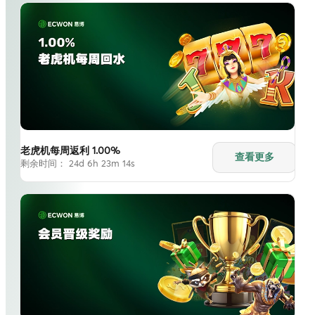
老虎机每周返利 1.00%
查看更多
剩余时间： 24d 6h 23m 13s