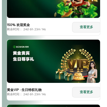
150% 欢迎奖金
查看更多
剩余时间： 24d 6h 23m 13s
黄金VIP · 生日特权礼物
查看更多
剩余时间： 24d 6h 23m 13s