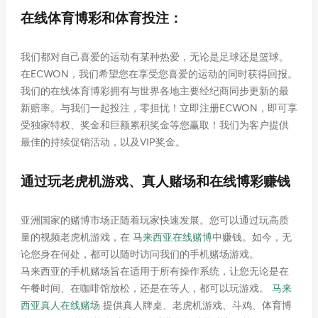
在线体育博彩和体育投注：
我们都对自己喜爱的运动有某种热爱，无论是足球还是篮球。
在ECWON，我们希望您在享受您喜爱的运动的同时获得回报。
我们的在线体育博彩拥有与世界各地主要经纪商同步更新的最
新赔率。与我们一起投注，零担忧！立即注册ECWON，即可享
受独家特权、奖金和巨额累积奖金等您赢取！我们为客户提供
最佳的持续促销活动，以及VIP奖金。
通过玩老虎机游戏、真人赌场和在线博彩赚钱
亚洲国家的赌博市场正随着玩家快速发展。您可以通过玩高质
量的视频老虎机游戏，在
马来西亚在线赌博
中赚钱。如今，无
论您身在何处，都可以随时访问我们的手机赌场游戏。
马来西亚的手机赌场旨在适用于所有操作系统，让您无论是在
午餐时间、在咖啡馆放松，还是在等人，都可以玩游戏。
马来
西亚真人在线赌场
提供真人牌桌、老虎机游戏、斗鸡、体育博