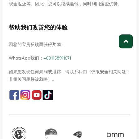
现金返还等。因此，您可以继续赢钱，同时利用这些优势。
帮助我们改善您的体验
因您的宝贵反馈而获得奖励！
WhatsApp我们：
+601158911671
如果您发现任何漏洞或泄露，请联系我们（仅限安全相关问题；
非相关问题将被忽略）。