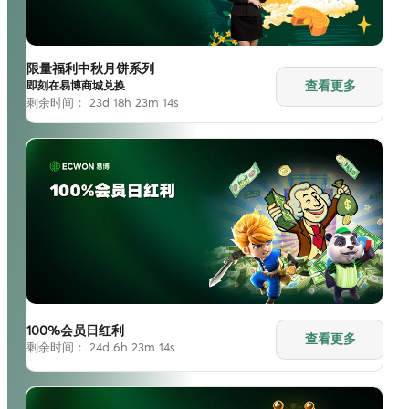
限量福利中秋月饼系列
查看更多
即刻在易博商城兑换
剩余时间： 23d 18h 23m 13s
100%会员日红利
查看更多
剩余时间： 24d 6h 23m 13s