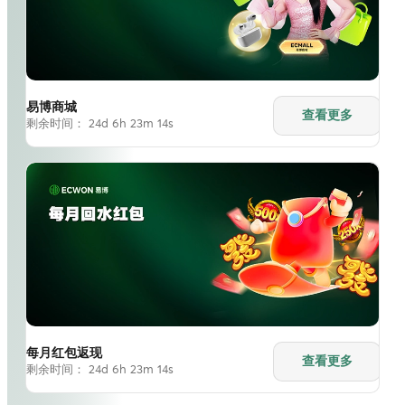
易博商城
查看更多
剩余时间： 24d 6h 23m 13s
每月红包返现
查看更多
剩余时间： 24d 6h 23m 13s